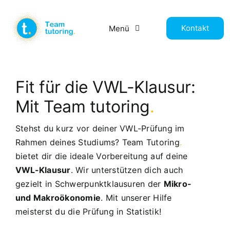
Zum
Inhalt
Kontakt
Menü
springen
Lernmaterial
Fit für die VWL-Klausur:
Prüfungsvorbereitung
Mit Team tutoring
.
Stehst du kurz vor deiner VWL-Prüfung im
Datenanalyse
Rahmen deines Studiums? Team Tutoring
.
bietet dir die ideale Vorbereitung auf deine
Wissenschaftliches Arbeiten
VWL-Klausur
. Wir unterstützen dich auch
gezielt in Schwerpunktklausuren der
Mikro-
Preise
und Makroökonomie
. Mit unserer Hilfe
meisterst du die Prüfung in Statistik!