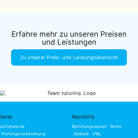
Erfahre mehr zu unseren Preisen
und Leistungen
Zu unserer Preis- und Leistungsübersicht
Seite
Nachhilfe
Lernmaterial
Rechnungswesen
Recht
Prüfungsvorbereitung
Statistik
VWL