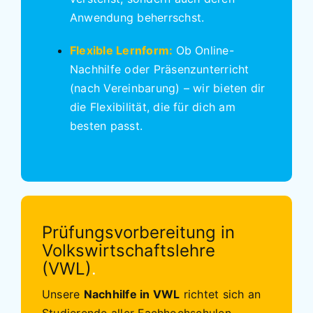
Anwendung beherrschst.
Flexible Lernform:
Ob Online-
Nachhilfe oder Präsenzunterricht
(nach Vereinbarung) – wir bieten dir
die Flexibilität, die für dich am
besten passt.
Prüfungsvorbereitung in
Volkswirtschaftslehre
(VWL)
.
Unsere
Nachhilfe in VWL
richtet sich an
Studierende aller Fachhochschulen,