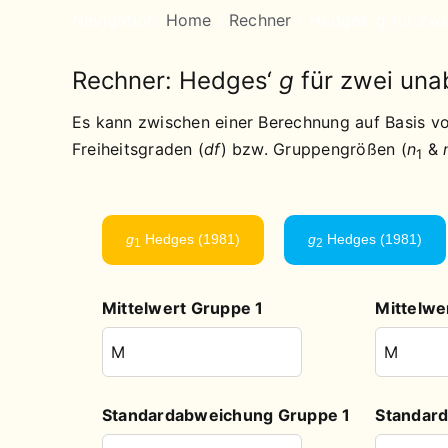
Navigation:
Home
Rechner
Hedges‘ g für zw
Rechner: Hedges‘
g
für zwei un
Es kann zwischen einer Berechnung auf Basis vo
Freiheitsgraden (
df
) bzw. Gruppengrößen (
n
&
1
g
Hedges (1981)
g
Hedges (1981)
1
2
Mittelwert Gruppe 1
Mittelwe
Standardabweichung Gruppe 1
Standar