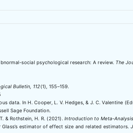
 abnormal-social psychological research: A review.
The Jou
ical Bulletin, 112
(1), 155–159.
5
ous data. In H. Cooper, L. V. Hedges, & J. C. Valentine (
ssell Sage Foundation.
 T. & Rothstein, H. R. (2021).
Introduction to Meta-Analysi
r Glass’s estimator of effect size and related estimators.
J