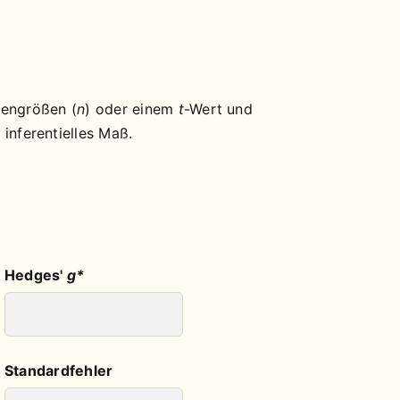
pengrößen (
n
) oder einem
t
-Wert und
n inferentielles Maß.
Hedges'
g*
Standardfehler