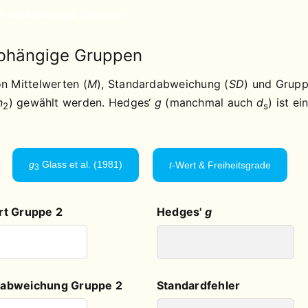
ei unabhängige Gruppen
abhängige Gruppen
n Mittelwerten (
M
), Standardabweichung (
SD
) und Grup
n
) gewählt werden. Hedges‘
g
(manchmal auch
d
) ist ei
2
s
g
Glass et al. (1981)
t
-Wert & Freiheitsgrade
3
rt Gruppe 2
Hedges'
g
dabweichung Gruppe 2
Standardfehler