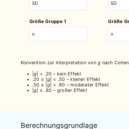
Größe Gruppe 1
Größe G
Konvention zur Interpretation von
g
nach Cohen 
|
g
| < .20 – kein Effekt
.20 ≤ |
g
| < .50 – kleiner Effekt
.50 ≤ |
g
| < .80 – moderater Effekt
|
g
| ≥ .80 – großer Effekt
Berechnungsgrundlage